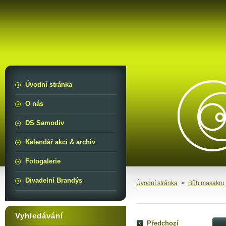
Úvodní stránka
O nás
DS Samodiv
Kalendář akcí & archiv
Fotogalerie
Divadelní Brandýs
Úvodní stránka
>
Bůh masakru
Vyhledávání
Předchozí