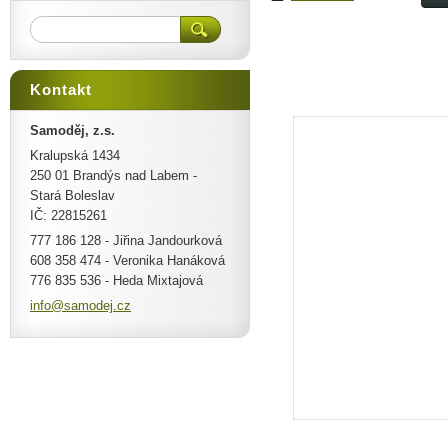
Kontakt
Samoděj, z.s.
Kralupská 1434
250 01 Brandýs nad Labem -
Stará Boleslav
IČ: 22815261
777 186 128 - Jiřina Jandourková
608 358 474 - Veronika Hanáková
776 835 536 - Heda Mixtajová
info@sam
odej.cz