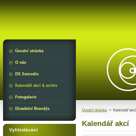
Úvodní stránka
O nás
DS Samodiv
Kalendář akcí & archiv
Fotogalerie
Divadelní Brandýs
Úvodní stránka
>
Kalendář akcí
Kalendář akcí
Vyhledávání