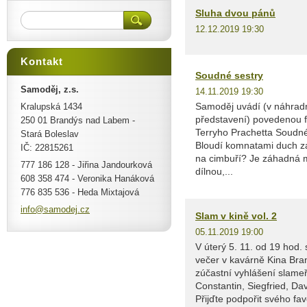
Sluha dvou pánů
12.12.2019 19:30
Kontakt
Soudné sestry
Samoděj, z.s.
14.11.2019 19:30
Samoděj uvádí (v náhrad
Kralupská 1434
představení) povedenou 
250 01 Brandýs nad Labem -
Terryho Prachetta Soudné 
Stará Boleslav
Bloudí komnatami duch zab
IČ: 22815261
na cimbuří? Je záhadná m
777 186 128 - Jiřina Jandourková
dílnou,...
608 358 474 - Veronika Hanáková
776 835 536 - Heda Mixtajová
info@sam
odej.cz
Slam v kině vol. 2
05.11.2019 19:00
V úterý 5. 11. od 19 hod.
večer v kavárně Kina Bra
zúčastní vyhlášení slameř
Constantin, Siegfried, D
Přijďte podpořit svého fav