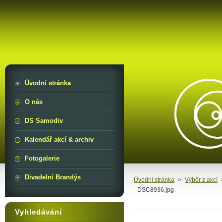
Úvodní stránka
O nás
DS Samodiv
Kalendář akcí & archiv
Fotogalerie
Divadelní Brandýs
Úvodní stránka
>
Výběr z akcí
_DSC8936.jpg
Vyhledávání