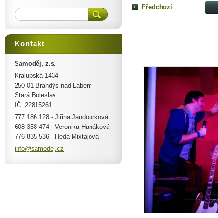
Předchozí
Kontakt
Samoděj, z.s.
Kralupská 1434
250 01 Brandýs nad Labem -
Stará Boleslav
IČ: 22815261
777 186 128 - Jiřina Jandourková
608 358 474 - Veronika Hanáková
776 835 536 - Heda Mixtajová
info@sam
odej.cz