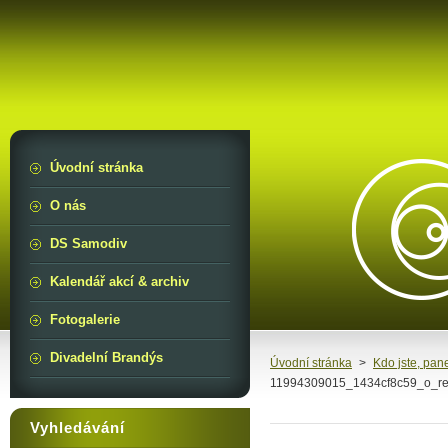
Úvodní stránka
O nás
DS Samodiv
Kalendář akcí & archiv
Fotogalerie
Divadelní Brandýs
Úvodní stránka
>
Kdo jste, pa
11994309015_1434cf8c59_o_re
Vyhledávání