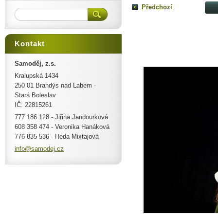
Předchozí
Kontakt
Samoděj, z.s.
Kralupská 1434
250 01 Brandýs nad Labem -
Stará Boleslav
IČ: 22815261
777 186 128 - Jiřina Jandourková
608 358 474 - Veronika Hanáková
776 835 536 - Heda Mixtajová
info@sam
odej.cz