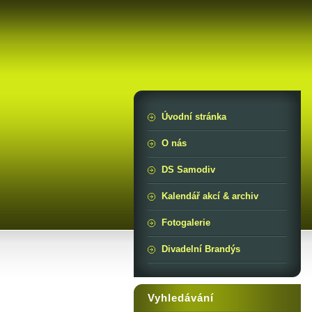
Úvodní stránka
O nás
DS Samodiv
Kalendář akcí & archiv
Fotogalerie
Divadelní Brandýs
Vyhledávání