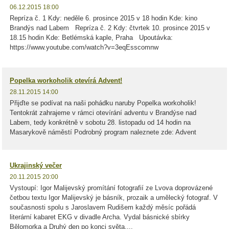
06.12.2015 18:00
Repríza č. 1 Kdy: neděle 6. prosince 2015 v 18 hodin Kde: kino
Brandýs nad Labem Repríza č. 2 Kdy: čtvrtek 10. prosince 2015 v
18.15 hodin Kde: Betlémská kaple, Praha Upoutávka:
https://www.youtube.com/watch?v=3eqEsscomnw
Popelka workoholik otevírá Advent!
28.11.2015 14:00
Přijďte se podívat na naši pohádku naruby Popelka workoholik!
Tentokrát zahrajeme v rámci otevírání adventu v Brandýse nad
Labem, tedy konkrétně v sobotu 28. listopadu od 14 hodin na
Masarykově náměstí Podrobný program naleznete zde: Advent
Ukrajinský večer
20.11.2015 20:00
Vystoupí: Igor Malijevský promítání fotografií ze Lvova doprovázené
četbou textu Igor Malijevský je básník, prozaik a umělecký fotograf. V
současnosti spolu s Jaroslavem Rudišem každý měsíc pořádá
literární kabaret EKG v divadle Archa. Vydal básnické sbírky
Bělomorka a Druhý den po konci světa,...