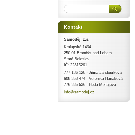
Kontakt
Samoděj, z.s.
Kralupská 1434
250 01 Brandýs nad Labem -
Stará Boleslav
IČ: 22815261
777 186 128 - Jiřina Jandourková
608 358 474 - Veronika Hanáková
776 835 536 - Heda Mixtajová
info@sam
odej.cz