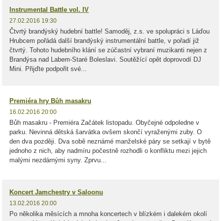
Instrumental Battle vol. IV
27.02.2016 19:30
Čtvrtý brandýský hudební battle! Samoděj, z.s. ve spolupráci s Láďou
Hrubcem pořádá další brandýský instrumentální battle, v pořadí již
čtvrtý. Tohoto hudebního klání se zúčastní vybraní muzikanti nejen z
Brandýsa nad Labem-Staré Boleslavi. Soutěžící opět doprovodí DJ
Mini. Přijďte podpořit své...
Premiéra hry Bůh masakru
16.02.2016 20:00
Bůh masakru - Premiéra Začátek listopadu. Obyčejné odpoledne v
parku. Nevinná dětská šarvátka ovšem skončí vyraženými zuby. O
den dva později. Dva sobě neznámé manželské páry se setkají v bytě
jednoho z nich, aby nadmíru počestně rozhodli o konfliktu mezi jejich
malými nezdárnými syny. Zprvu...
Koncert Jamchestry v Saloonu
13.02.2016 20:00
Po několika měsících a mnoha koncertech v blízkém i dalekém okolí