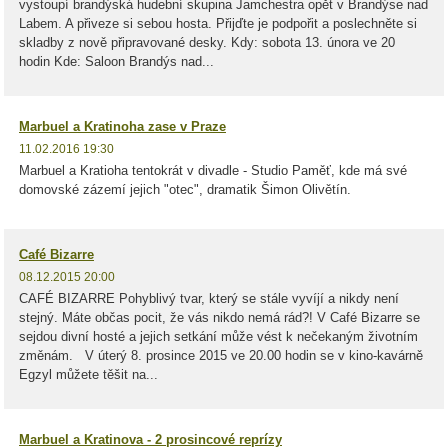
vystoupí brandýská hudební skupina Jamchestra opět v Brandýse nad
Labem. A přiveze si sebou hosta. Přijďte je podpořit a poslechněte si
skladby z nově připravované desky. Kdy: sobota 13. února ve 20
hodin Kde: Saloon Brandýs nad...
Marbuel a Kratinoha zase v Praze
11.02.2016 19:30
Marbuel a Kratioha tentokrát v divadle - Studio Paměť, kde má své
domovské zázemí jejich "otec", dramatik Šimon Olivětín.
Café Bizarre
08.12.2015 20:00
CAFÉ BIZARRE Pohyblivý tvar, který se stále vyvíjí a nikdy není
stejný. Máte občas pocit, že vás nikdo nemá rád?! V Café Bizarre se
sejdou divní hosté a jejich setkání může vést k nečekaným životním
změnám. V úterý 8. prosince 2015 ve 20.00 hodin se v kino-kavárně
Egzyl můžete těšit na...
Marbuel a Kratinova - 2 prosincové reprízy