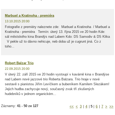
Marbuel a Kratinoha - premiéra
13.10.2015 20:00
Fotografie z premiéry naleznete zde: Marbuel a Kratinoha / Marbuel a
Kratinoha - premiéra Termín: úterý 13. října 2015 ve 20 hodin Kde:
sál městského kina Brandýs nad Labem Kdo: DS Samodiv & DS Klika
V pekle už to dávno nehicuje, neb doba už je cugrunt jiná. Co z
toho...
Robert Balzar Trio
22.09.2015 20:00
V úterý 22. září 2015 ve 20 hodin vystoupí v kavárně kina v Brandýse
nad Labem nové jazzové trio Roberta Balzara. Trio hraje v nové
sestavě s pianistou Jiřím Levíčkem a bubeníkem Kamilem Slezákem!
Jejich hudba zachycuje nový, současný zvuk tří zkušených
hudebníků v jednom organickém...
Záznamy:
41 - 50 ze 127
<<
<
3
|
4
|
5
|
6
|
7
>
>>