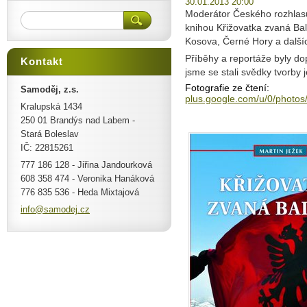
30.01.2013 20:00
Moderátor Českého rozhlasu
knihou Křižovatka zvaná Bal
Kosova, Černé Hory a dalš
Příběhy a reportáže byly do
Kontakt
jsme se stali svědky tvorby 
Fotografie ze čtení:
Samoděj, z.s.
plus.google.com/u/0/phot
Kralupská 1434
250 01 Brandýs nad Labem -
Stará Boleslav
IČ: 22815261
777 186 128 - Jiřina Jandourková
608 358 474 - Veronika Hanáková
776 835 536 - Heda Mixtajová
info@sam
odej.cz