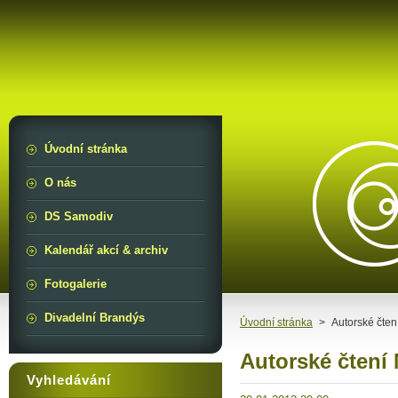
Úvodní stránka
O nás
DS Samodiv
Kalendář akcí & archiv
Fotogalerie
Divadelní Brandýs
Úvodní stránka
>
Autorské čten
Autorské čtení 
Vyhledávání