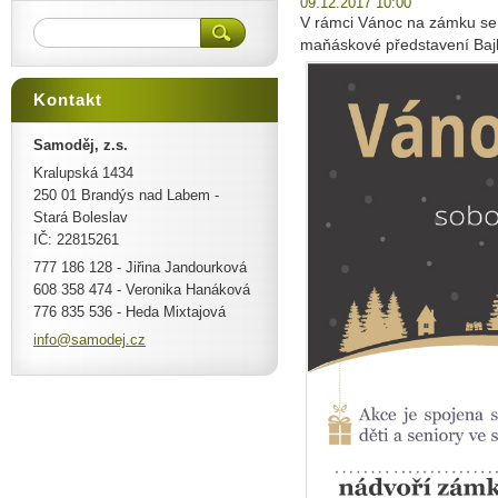
09.12.2017 10:00
V rámci Vánoc na zámku se m
maňáskové představení Bajky
Kontakt
Samoděj, z.s.
Kralupská 1434
250 01 Brandýs nad Labem -
Stará Boleslav
IČ: 22815261
777 186 128 - Jiřina Jandourková
608 358 474 - Veronika Hanáková
776 835 536 - Heda Mixtajová
info@sam
odej.cz