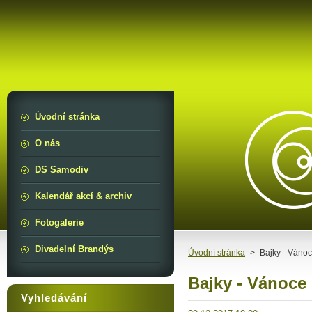
Úvodní stránka
O nás
DS Samodiv
Kalendář akcí & archiv
Fotogalerie
Divadelní Brandýs
Úvodní stránka
>
Bajky - Váno
Bajky - Vánoce
Vyhledávání