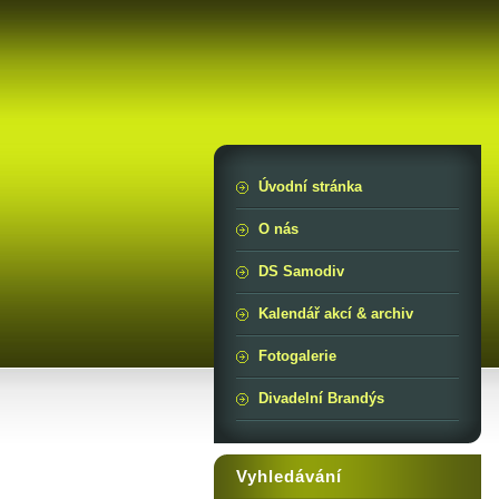
Úvodní stránka
O nás
DS Samodiv
Kalendář akcí & archiv
Fotogalerie
Divadelní Brandýs
Vyhledávání