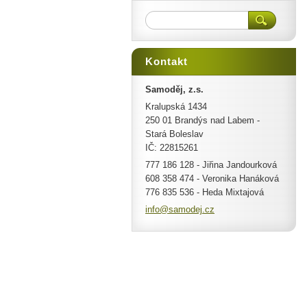
Kontakt
Samoděj, z.s.
Kralupská 1434
250 01 Brandýs nad Labem -
Stará Boleslav
IČ: 22815261
777 186 128 - Jiřina Jandourková
608 358 474 - Veronika Hanáková
776 835 536 - Heda Mixtajová
info@sam
odej.cz