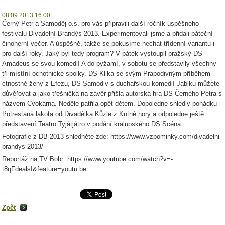
08.09.2013 16:00
Černý Petr a Samoděj o.s. pro vás připravili další ročník úspěšného
festivalu Divadelní Brandýs 2013. Experimentovali jsme a přidali páteční
činoherní večer. A úspěšně, takže se pokusíme nechat třídenní variantu i
pro další roky. Jaký byl tedy program? V pátek vystoupil pražský DS
Amadeus se svou komedií A do pyžam!, v sobotu se představily všechny
tři místíní ochotnické spolky. DS Klika se svým Prapodivným příběhem
ctnostné ženy z Efezu, DS Samodiv s duchařskou komedií Jablku můžete
důvěřovat a jako třešnička na závěr přišla autorská hra DS Černého Petra s
názvem Cvokárna. Neděle patřila opět dětem. Dopoledne shlédly pohádku
Potrestaná lakota od Divadélka Kůzle z Kutné hory a odpoledne ještě
představení Teatro Tyjátjátro v podání kralupského DS Scéna.
Fotografie z DB 2013 shlédněte zde: https://www.vzpominky.com/divadelni-
brandys-2013/
Reportáž na TV Bobr: https://www.youtube.com/watch?v=-
t8qFdealsI&feature=youtu.be
Zpět