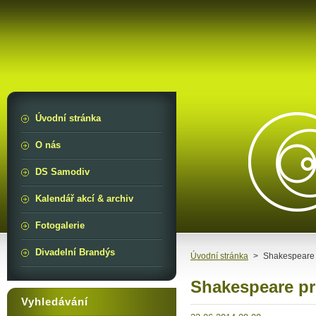
Úvodní stránka
O nás
DS Samodiv
Kalendář akcí & archiv
Fotogalerie
Divadelní Brandýs
Úvodní stránka
>
Shakespeare 
Shakespeare pr
Vyhledávání