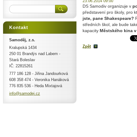
23.06.2014 09:00
DS Samodiv organizuje v
po
představení pro školy, pro k
jste, pane Shakespeare?
středních škol, ale bude tak
Kontakt
kapacity
Městského kina v
Samoděj, z.s.
Zpět
Kralupská 1434
250 01 Brandýs nad Labem -
Stará Boleslav
IČ: 22815261
777 186 128 - Jiřina Jandourková
608 358 474 - Veronika Hanáková
776 835 536 - Heda Mixtajová
info@sam
odej.cz