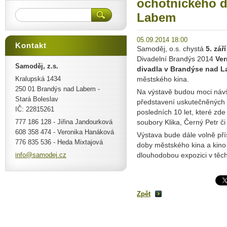
ochotnického d
Labem
05.09.2014 18:00
Kontakt
Samoděj, o.s. chystá
5. zář
Divadelní Brandýs 2014
Ver
Samoděj, z.s.
divadla v Brandýse nad 
Kralupská 1434
městského kina.
250 01 Brandýs nad Labem -
Na výstavě budou moci návšt
Stará Boleslav
představení uskutečněných 
IČ: 22815261
posledních 10 let, které zd
777 186 128 - Jiřina Jandourková
soubory Klika, Černý Petr č
608 358 474 - Veronika Hanáková
Výstava bude dále volně př
776 835 536 - Heda Mixtajová
doby městského kina a kino 
info@sam
odej.cz
dlouhodobou expozici v těch
Zpět