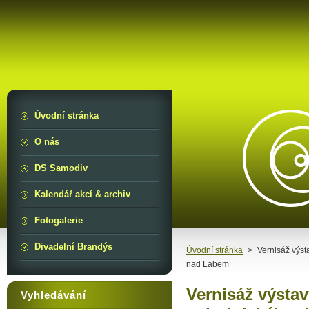
Úvodní stránka
O nás
DS Samodiv
Kalendář akcí & archiv
Fotogalerie
Divadelní Brandýs
Úvodní stránka
>
Vernisáž výst
nad Labem
Vernisáž výstav
Vyhledávání