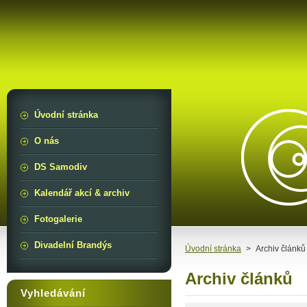
Úvodní stránka
O nás
DS Samodiv
Kalendář akcí & archiv
Fotogalerie
Divadelní Brandýs
Úvodní stránka
>
Archiv článků
Archiv článků
Vyhledávání