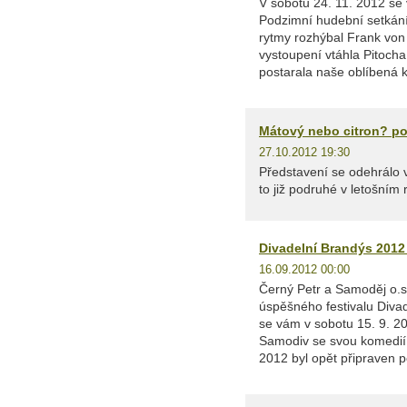
V sobotu 24. 11. 2012 se
Podzimní hudební setkání.
rytmy rozhýbal Frank von
vystoupení vtáhla Pitoch
postarala naše oblíbená k
Mátový nebo citron? po
27.10.2012 19:30
Představení se odehrálo v
to již podruhé v letošním
Divadelní Brandýs 2012 (
16.09.2012 00:00
Černý Petr a Samoděj o.s. 
úspěšného festivalu Divad
se vám v sobotu 15. 9. 2
Samodiv se svou komedií 
2012 byl opět připraven p