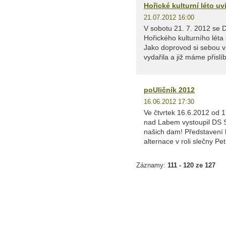
Hořické kulturní léto uv
21.07.2012 16:00
V sobotu 21. 7. 2012 se 
Hořického kulturního léta
Jako doprovod si sebou v
vydařila a již máme přislíb
poUličník 2012
16.06.2012 17:30
Ve čtvrtek 16.6.2012 od 1
nad Labem vystoupil DS 
našich dam! Představení 
alternace v roli slečny Pet
Záznamy:
111 - 120 ze 127