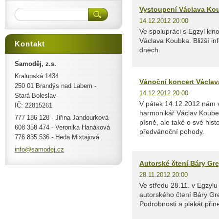
Vystoupení Václava Ko
14.12.2012 20:00
Ve spolupráci s Egzyl ki
Václava Koubka. Bližší in
Kontakt
dnech.
Samoděj, z.s.
Kralupská 1434
Vánoční koncert Václa
250 01 Brandýs nad Labem -
14.12.2012 20:00
Stará Boleslav
V pátek 14.12.2012 nám v
IČ: 22815261
harmonikář Václav Koubek
777 186 128 - Jiřina Jandourková
písně, ale také o své hist
608 358 474 - Veronika Hanáková
předvánoční pohody.
776 835 536 - Heda Mixtajová
info@sam
odej.cz
Autorské čtení Báry Gr
28.11.2012 20:00
Ve středu 28.11. v Egzyl
autorského čtení Báry Gr
Podrobnosti a plakát př