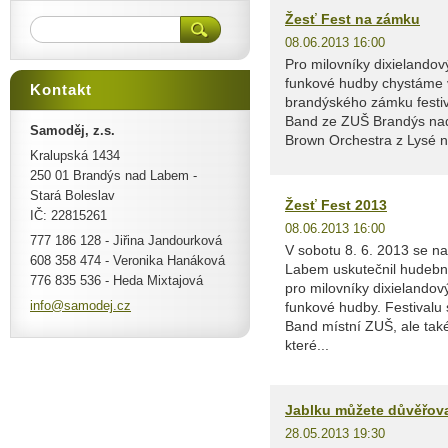
Žesť Fest na zámku
08.06.2013 16:00
Pro milovníky dixielandov
funkové hudby chystáme v
Kontakt
brandýského zámku festiva
Band ze ZUŠ Brandýs nad
Samoděj, z.s.
Brown Orchestra z Lysé n
Kralupská 1434
250 01 Brandýs nad Labem -
Stará Boleslav
Žesť Fest 2013
IČ: 22815261
08.06.2013 16:00
777 186 128 - Jiřina Jandourková
V sobotu 8. 6. 2013 se n
608 358 474 - Veronika Hanáková
Labem uskutečnil hudební
776 835 536 - Heda Mixtajová
pro milovníky dixielandov
info@sam
odej.cz
funkové hudby. Festivalu
Band místní ZUŠ, ale tak
které...
Jablku můžete důvěřovat
28.05.2013 19:30