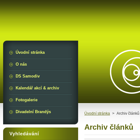
Úvodní stránka
O nás
DS Samodiv
Kalendář akcí & archiv
Fotogalerie
Divadelní Brandýs
Úvodní stránka
>
Archiv článků
Archiv článků
Vyhledávání