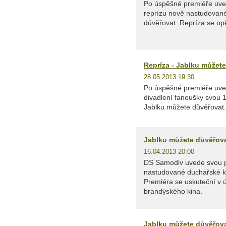
Po úspěšné premiéře uve
reprízu nově nastudovan
důvěřovat. Repríza se op
Repríza - Jablku můžet
28.05.2013 19:30
Po úspěšné premiéře uve
divadlení fanoušky svou 
Jablku můžete důvěřovat.
Jablku můžete důvěřov
16.04.2013 20:00
DS Samodiv uvede svou p
nastudované duchařské k
Premiéra se uskuteční v ú
brandýského kina.
Jablku můžete důvěřov