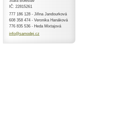
Stará Boleslav
IČ: 22815261
777 186 128 - Jiřina Jandourková
608 358 474 - Veronika Hanáková
776 835 536 - Heda Mixtajová
info@sam
odej.cz