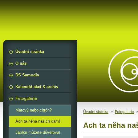
Úvodní stránka
O nás
DS Samodiv
Kalendář akcí & archiv
Fotogalerie
Mátový nebo citrón?
Úvodní stránka
>
Fotogalerie
Ach ta něha našich dam!
Ach ta něha na
Jablku můžete důvěřovat