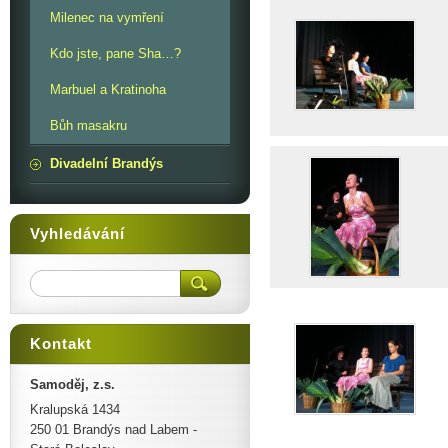
Milenec na vymření
Kdo jste, pane Sha…?
Marbuel a Kratinoha
Bůh masakru
Divadelní Brandýs
Vyhledávání
Kontakt
Samoděj, z.s.
Kralupská 1434
250 01 Brandýs nad Labem -