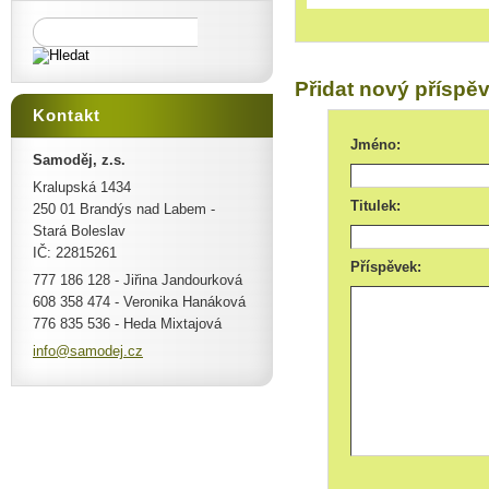
Přidat nový příspě
Kontakt
Jméno:
Samoděj, z.s.
Kralupská 1434
Titulek:
250 01 Brandýs nad Labem -
Stará Boleslav
IČ: 22815261
Příspěvek:
777 186 128 - Jiřina Jandourková
608 358 474 - Veronika Hanáková
776 835 536 - Heda Mixtajová
info@sam
odej.cz