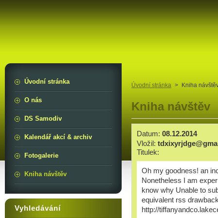
Úvodní stránka
Úvodní stránka
>
Kniha návště
O nás
Kniha návštěv
DS Samodiv
Datum:
08.12.2014
Kalendář akcí & archiv
Vložil:
tdxixyrjdge@gma
Titulek:
Fotogalerie
Oh my goodness! an incr
Kniha návštěv
Nonetheless I am experi
know why Unable to subsc
equivalent rss drawbac
Vyhledávání
http://tiffanyandco.lake